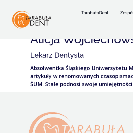
TarabułaDent
Zespó
Alicja Wojciechow
Lekarz Dentysta
Absolwentka Śląskiego Uniwersytetu M
artykuły w renomowanych czasopismach
ŚUM. Stale podnosi swoje umiejętności