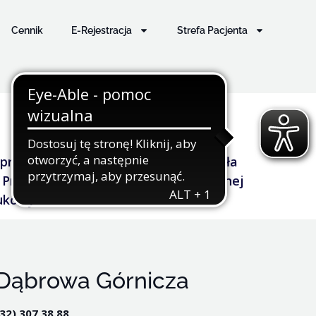
Cennik
E-Rejestracja
Strefa Pacjenta
pracy kół naukowych oraz publikowała
rzyzębia i Błony Śluzowej Jamy Ustnej
aukowych.
Dąbrowa Górnicza
(32) 307 38 88