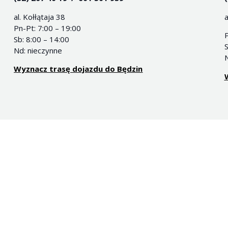
al. Kołłątaja 38
a
Pn-Pt: 7:00 – 19:00
Sb: 8:00 – 14:00
S
Nd: nieczynne
N
Wyznacz trasę dojazdu do Będzin