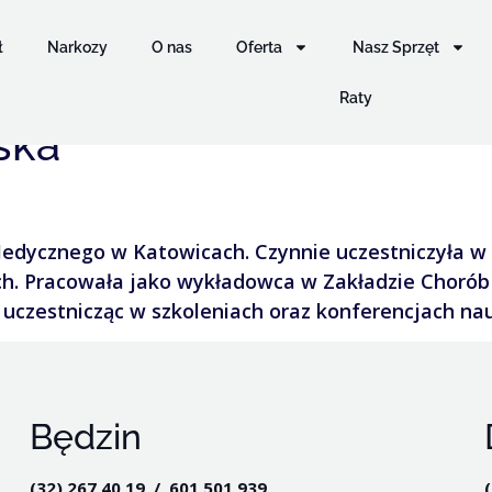
ł
Narkozy
O nas
Oferta
Nasz Sprzęt
Raty
ska
edycznego w Katowicach. Czynnie uczestniczyła w 
. Pracowała jako wykładowca w Zakładzie Chorób P
 uczestnicząc w szkoleniach oraz konferencjach n
Będzin
(32) 267 40 19 / 601 501 939