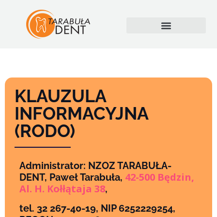
KLAUZULA
INFORMACYJNA
(RODO)
Administrator: NZOZ TARABUŁA-
42-500 Będzin,
DENT, Paweł Tarabuła,
Al. H. Kołłątaja 38
,
tel. 32 267-40-19, NIP 6252229254,