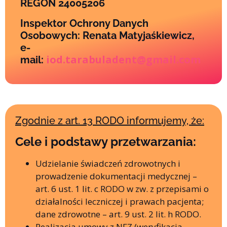
REGON 24005206
Inspektor Ochrony Danych
Osobowych: Renata Matyjaśkiewicz,
e-
iod.tarabuladent@gmail.com
mail:
Zgodnie z art. 13 RODO informujemy, że:
Cele i podstawy przetwarzania:
Udzielanie świadczeń zdrowotnych i
prowadzenie dokumentacji medycznej –
art. 6 ust. 1 lit. c RODO w zw. z przepisami o
działalności leczniczej i prawach pacjenta;
dane zdrowotne – art. 9 ust. 2 lit. h RODO.
Realizacja umowy z NFZ (weryfikacja